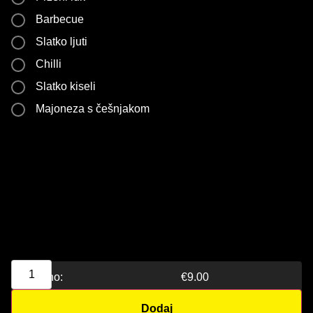
Barbecue
Slatko ljuti
Chilli
Slatko kiseli
Majoneza s češnjakom
Ukupno:
€
9.00
Dodaj