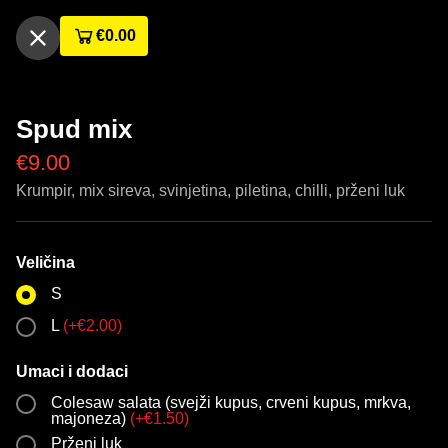
€
0.00
Spud mix
€
9.00
Krumpir, mix sireva, svinjetina, piletina, chilli, prženi luk
Veličina
S
L
(
+
€
2.00
)
Umaci i dodaci
Colesaw salata (svejži kupus, crveni kupus, mrkva,
majoneza)
(
+
€
1.50
)
Prženi luk