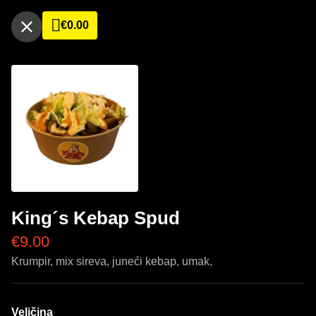
€
0.00
King´s Kebap Spud
€
9.00
Krumpir, mix sireva, juneći kebap, umak,
Veličina