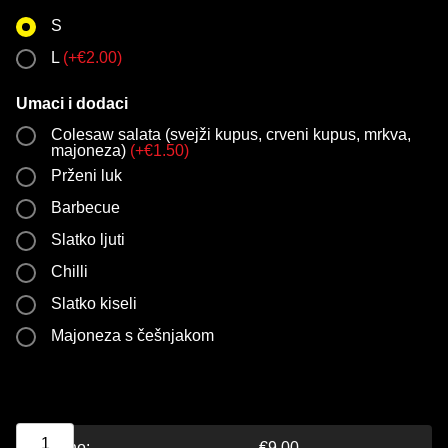
S
L
(
+
€
2.00
)
Umaci i dodaci
Colesaw salata (svejži kupus, crveni kupus, mrkva,
majoneza)
(
+
€
1.50
)
Prženi luk
Barbecue
Slatko ljuti
Chilli
Slatko kiseli
Majoneza s češnjakom
Ukupno:
€
9.00