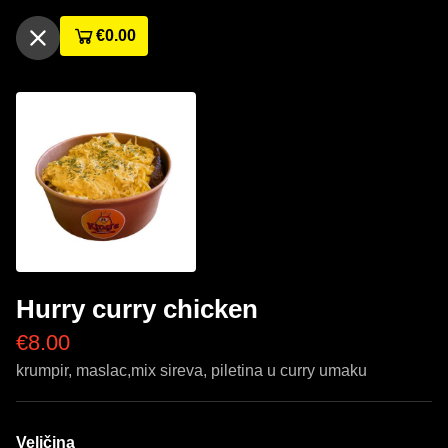
€
0.00
Hurry curry chicken
€
8.00
krumpir, maslac,mix sireva, piletina u curry umaku
Veličina