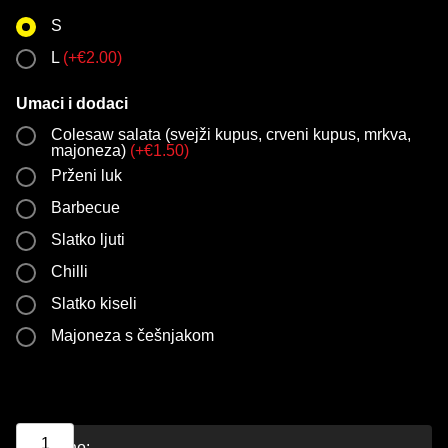
S
L
(
+
€
2.00
)
Umaci i dodaci
Colesaw salata (svejži kupus, crveni kupus, mrkva,
majoneza)
(
+
€
1.50
)
Prženi luk
Barbecue
Slatko ljuti
Chilli
Slatko kiseli
Majoneza s češnjakom
Ukupno: