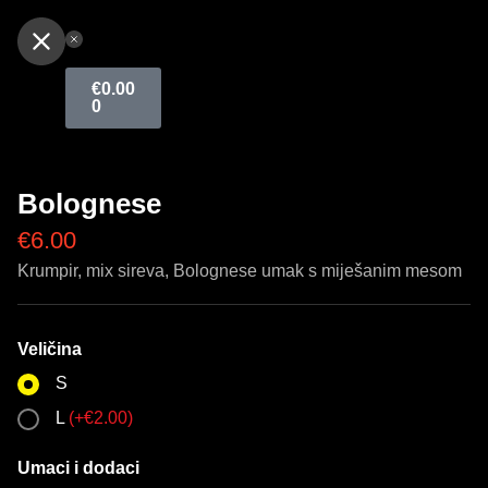
€
0.00
0
Bolognese
€
6.00
Krumpir, mix sireva, Bolognese umak s miješanim mesom
Veličina
S
L
(
+
€
2.00
)
Umaci i dodaci