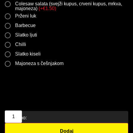
Colesaw salata (svejži kupus, crveni kupus, mrkva,
majoneza)
(
+
€
1.50
)
Prženi luk
Barbecue
Slatko ljuti
Chilli
Slatko kiseli
Majoneza s češnjakom
Ukupno:
Dodaj